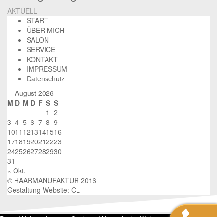
AKTUELL
START
ÜBER MICH
SALON
SERVICE
KONTAKT
IMPRESSUM
Datenschutz
August 2026
M
D
M
D
F
S
S
1
2
3
4
5
6
7
8
9
10
11
12
13
14
15
16
17
18
19
20
21
22
23
24
25
26
27
28
29
30
31
« Okt.
© HAARMANUFAKTUR 2016
Gestaltung Website: CL