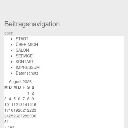
Beitragsnavigation
open
START
ÜBER MICH
SALON
SERVICE
KONTAKT
IMPRESSUM
Datenschutz
August 2026
M
D
M
D
F
S
S
1
2
3
4
5
6
7
8
9
10
11
12
13
14
15
16
17
18
19
20
21
22
23
24
25
26
27
28
29
30
31
« Okt.