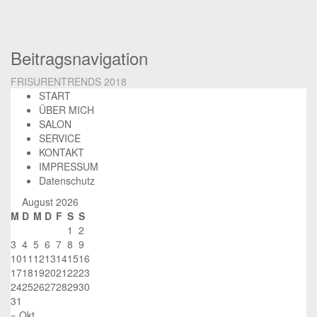
Beitragsnavigation
FRISURENTRENDS 2018
START
ÜBER MICH
SALON
SERVICE
KONTAKT
IMPRESSUM
Datenschutz
August 2026
M
D
M
D
F
S
S
1
2
3
4
5
6
7
8
9
10
11
12
13
14
15
16
17
18
19
20
21
22
23
24
25
26
27
28
29
30
31
« Okt.